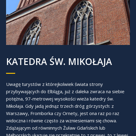
KATEDRA ŚW. MIKOŁAJA
Uwagę turystów z którejkolwiek świata strony
przybywających do Elbląga, już z daleka zwraca na siebie
potężna, 97-metrowej wysokości wieża katedry św.
Mikołaja. Gdy jadą jednąz trzech dróg górzystych: z
Warszawy, Fromborka czy Ornety, jest ona raz po raz
widoczna i równie często za wzniesieniami się chowa.
Zdążającym od równinnych Żuław Gdańskich lub
Malborskich ukazuje się przekrętnie to z prawej, to z lewej