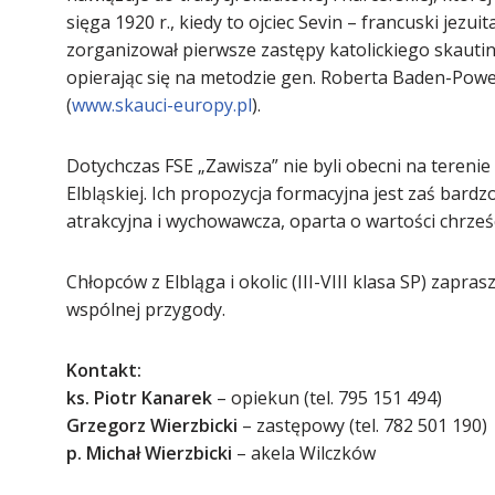
sięga 1920 r., kiedy to ojciec Sevin – francuski jezuit
zorganizował pierwsze zastępy katolickiego skauti
opierając się na metodzie gen. Roberta Baden-Powel
(
www.skauci-europy.pl
).
Dotychczas FSE „Zawisza” nie byli obecni na terenie 
Elbląskiej. Ich propozycja formacyjna jest zaś bardz
atrakcyjna i wychowawcza, oparta o wartości chrześc
Chłopców z Elbląga i okolic (III-VIII klasa SP) zapra
wspólnej przygody.
Kontakt:
ks. Piotr Kanarek
– opiekun (tel. 795 151 494)
Grzegorz Wierzbicki
– zastępowy (tel. 782 501 190)
p. Michał Wierzbicki
– akela Wilczków