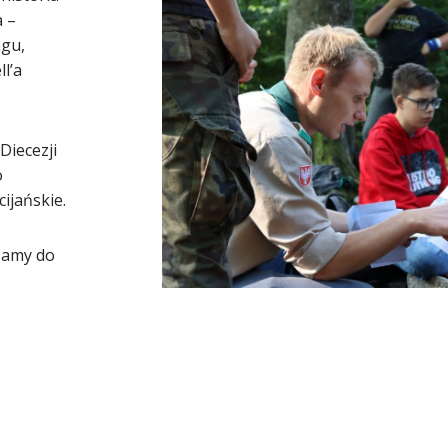
a –
ngu,
l’a
Diecezji
o
ijańskie.
szamy do