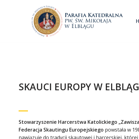
Przejdź
do
treści
SKAUCI EUROPY W ELBLĄ
Stowarzyszenie Harcerstwa Katolickiego „Zawisza
Federacja Skautingu Europejskiego
powstała w 1982
nawiązuje do tradycji skautowej i harcerskiej, której