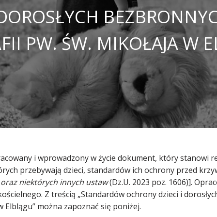
 DOROSŁYCH BEZBRONNY
FII PW. ŚW. MIKOŁAJA W 
opracowany i wprowadzony w życie dokument, który stanowi 
órych przebywają dzieci, standardów ich ochrony przed krz
 oraz niektórych innych ustaw
(Dz.U. 2023 poz. 1606)]. Opr
ścielnego. Z treścią „Standardów ochrony dzieci i dorosły
 w Elblągu” można zapoznać się poniżej.