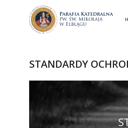
Przejdź
do
treści
STANDARDY OCHRON
S