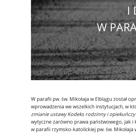
I
W PARA
W parafii pw. św. Mikołaja w Elblągu został 
wprowadzenia we wszelkich instytucjach, w kt
zmianie ustawy Kodeks rodzinny i opiekuńczy
wytyczne zarówno prawa państwowego, jak i ko
w parafii rzymsko-katolickiej pw. św. Mikołaja