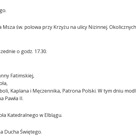
go.
na Msza św. polowa przy Krzyżu na ulicy Nizinnej. Okoliczny
zednie o godz. 17.30.
anny Fatimskiej,
oła,
oli, Kaplana i Męczennika, Patrona Polski. W tym dniu modlim
a Pawła II.
ioła Katedralnego w Elblągu.
ia Ducha Świętego.