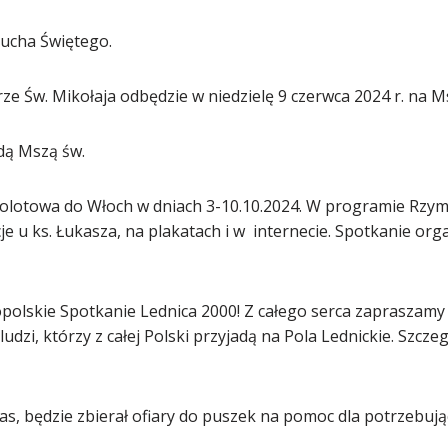
Ducha Świętego.
ze Św. Mikołaja odbędzie w niedzielę 9 czerwca 2024 r. na Ms
żdą Mszą św.
olotowa do Włoch w dniach 3-10.10.2024. W programie Rzym,
cje u ks. Łukasza, na plakatach i w internecie. Spotkanie org
opolskie Spotkanie Lednica 2000! Z całego serca zapraszamy
udzi, którzy z całej Polski przyjadą na Pola Lednickie. Szcz
itas, będzie zbierał ofiary do puszek na pomoc dla potrzebują