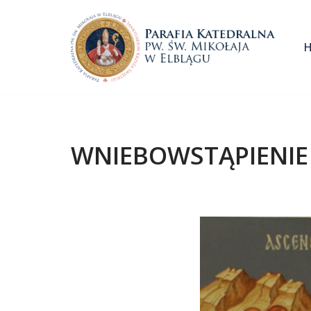
Przejdź
do
treści
WNIEBOWSTĄPIENIE P