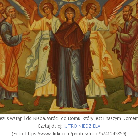
Jezus wstąpił do Nieba. Wrócił do Domu, który jest i naszym Domem
Czytaj dalej:
JUTRO NIEDZIELA
(Foto: https://www.flickr.com/photos/frted/5741245859)