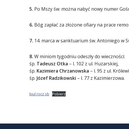
5.
Po Mszy św. można nabyć nowy numer Gościa 
6.
Bóg zapłać za złożone ofiary na prace remo
7.
14. marca w sanktuarium św. Antoniego w Sus
8.
W miniom tygodniu odeszły do wieczności:
śp.
Tadeusz Otka
– l. 102 z ul. Huzarskiej,
śp.
Kazimiera Chrzanowska
– l. 95 z ul. Królewi
śp.
Józef Radzikowski
– l. 77 z Kazimierzowa.
biul rocz sb
Pobierz