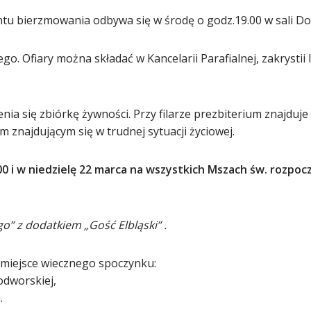
ntu bierzmowania odbywa się w
środę o godz.19.00 w sali D
go. Ofiary można składać w Kancelarii Parafialnej, zakrystii
enia się zbiórkę żywności. Przy filarze prezbiterium znajdu
znajdującym się w trudnej sytuacji życiowej.
0 i w niedzielę 22 marca na
wszystkich Mszach św. rozpo
o” z dodatkiem „Gość Elbląski” .
miejsce wiecznego spoczynku:
wodworskiej,
.