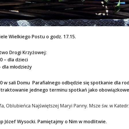
ele Wielkiego Postu o godz. 17.15.
two Drogi Krzyżowej:
la dzieci
a młodzieży
00 w sali Domu Parafialnego
odbędzie się spotkanie dla ro
potraktowanie jednego terminu spotkań jako obowiązkowe
fa, Oblubieńca Najświętszej Maryi
Panny. Msze św. w Katedrz
up Józef Wysocki. Pamiętajmy
o Nim w modlitwie.