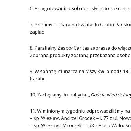
6. Przygotowanie osób dorosłych do sakrame
7. Prosimy o ofiary na kwiaty do Grobu Pańskie
zapłać.
8. Parafialny Zespół Caritas zaprasza do włącz
Zebrane produkty zostaną przekazane osobom 
9.
W sobotę 21 marca na Mszy św. o godz.18.0
Parafii .
10. Zachęcamy do nabycia
„Gościa Niedzielneg
11. W minionym tygodniu odprowadziliśmy na 
– śp. Wiesław, Andrzej Grodek – l. 77 z ul. No
– śp. Wiesława Mroczek – l.68 z Placu Wolności