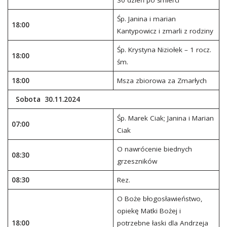
30 dzień po śmierci
Śp. Janina i marian
18:00
Kantypowicz i zmarli z rodziny
Śp. Krystyna Niziołek – 1 rocz.
18:00
śm.
18:00
Msza zbiorowa za Zmarłych
Sobota 30.11.2024
Śp. Marek Ciak; Janina i Marian
07:00
Ciak
O nawrócenie biednych
08:30
grzeszników
08:30
Rez.
O Boże błogosławieństwo,
opiekę Matki Bożej i
18:00
potrzebne łaski dla Andrzeja