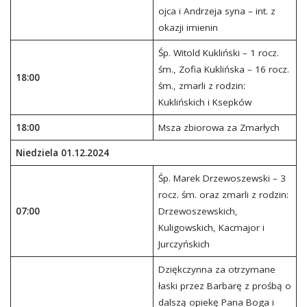
ojca i Andrzeja syna – int. z
okazji imienin
Śp. Witold Kukliński – 1 rocz.
śm., Zofia Kuklińska – 16 rocz.
18:00
śm., zmarli z rodzin:
Kuklińskich i Ksepków
18:00
Msza zbiorowa za Zmarłych
Niedziela 01.12.2024
Śp. Marek Drzewoszewski – 3
rocz. śm. oraz zmarli z rodzin:
07:00
Drzewoszewskich,
Kuligowskich, Kacmajor i
Jurczyńskich
Dziękczynna za otrzymane
łaski przez Barbarę z prośbą o
dalszą opiekę Pana Boga i