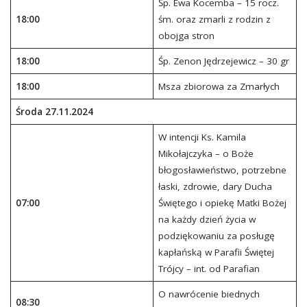
Śp. Ewa Kocemba – 15 rocz.
18:00
śm. oraz zmarli z rodzin z
obojga stron
18:00
Śp. Zenon Jędrzejewicz – 30 gr
18:00
Msza zbiorowa za Zmarłych
Środa 27.11.2024
W intencji Ks. Kamila
Mikołajczyka – o Boże
błogosławieństwo, potrzebne
łaski, zdrowie, dary Ducha
07:00
Świętego i opiekę Matki Bożej
na każdy dzień życia w
podziękowaniu za posługę
kapłańską w Parafii Świętej
Trójcy – int. od Parafian
O nawrócenie biednych
08:30