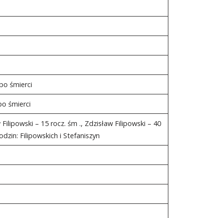
po śmierci
po śmierci
Filipowski – 15 rocz. śm ., Zdzisław Filipowski – 40
odzin: Filipowskich i Stefaniszyn