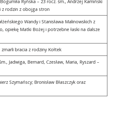
, Bogumiła Ryńska – 23 rocz. śm., Andrzej Kamiński
i z rodzin z obojga stron
ałżeńskiego Wandy i Stanisława Malinowskich z
 opiekę Matki Bożej i potrzebne łaski na dalsze
; zmarli bracia z rodziny Kołtek
śm., Jadwiga, Bernard, Czesław, Maria, Ryszard –
imierz Szymańscy; Bronisław Błaszczyk oraz