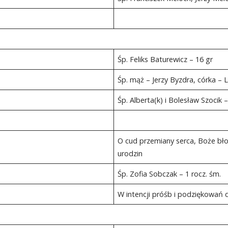
Śp. Feliks Baturewicz – 16 gr
Śp. mąż – Jerzy Byzdra, córka – 
Śp. Alberta(k) i Bolesław Szocik 
O cud przemiany serca, Boże błog
urodzin
Śp. Zofia Sobczak – 1 rocz. śm.
W intencji próśb i podziękowa