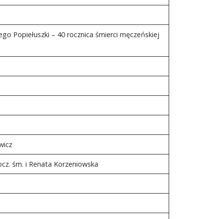
ego Popiełuszki – 40 rocznica śmierci męczeńskiej
wicz
ocz. śm. i Renata Korzeniowska