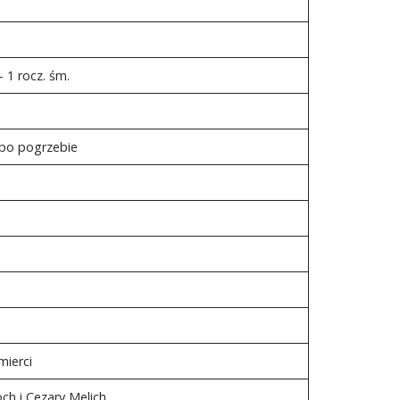
 1 rocz. śm.
 po pogrzebie
mierci
och i Cezary Melich