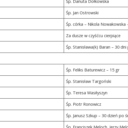
Śp. Danuta Dołkowska
Śp. Jan Ostrowski
Śp. córka – Nikola Nowakowska –
Za dusze w czyśćcu cierpiące
Śp. Stanisława(k) Baran – 30 dni
Śp. Feliks Baturewicz – 15 gr
Śp. Stanisław Targoński
Śp. Teresa Wasiłyszyn
Śp. Piotr Ronowicz
Śp. Janusz Szkup – 30 dzień po ś
Śp. Franciszek Meloch, Jerzy Mel