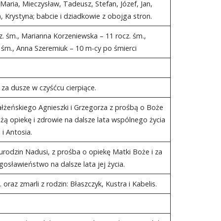
; Maria, Mieczysław, Tadeusz, Stefan, Józef, Jan,
), Krystyna; babcie i dziadkowie z obojga stron.
z. śm., Marianna Korzeniewska – 11 rocz. śm.,
 śm., Anna Szeremiuk – 10 m-cy po śmierci
, za dusze w czyśćcu cierpiące.
ałżeńskiego Agnieszki i Grzegorza z prośbą o Boże
 opiekę i zdrowie na dalsze lata wspólnego życia
 i Antosia.
 urodzin Nadusi, z prośba o opiekę Matki Boże i za
osławieństwo na dalsze lata jej życia.
 oraz zmarli z rodzin: Błaszczyk, Kustra i Kabelis.