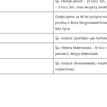
Śp. Henryk Jaroch – 23 rocz. śm.
– 3 rocz. śm., oraz wszyscy zmarl
Dziękczynna za 40 lat pożycia m
prośbą o Boże błogosławieństwo,
lata życia
Śp. rodzice: Józefa(k) i Jan Kołtek
Śp. Helena Malinowska – 8 rocz. 
Janowicz; Alojzy Malinowski
Śp. rodzice: Bronisława(k) i Kaz
rodzeństwo