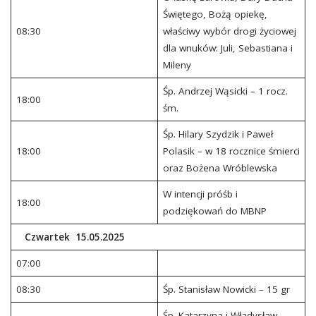
Świętego, Bożą opiekę,
08:30
właściwy wybór drogi życiowej
dla wnuków: Juli, Sebastiana i
Mileny
Śp. Andrzej Wąsicki – 1 rocz.
18:00
śm.
Śp. Hilary Szydzik i Paweł
18:00
Polasik – w 18 rocznice śmierci
oraz Bożena Wróblewska
W intencji próśb i
18:00
podziękowań do MBNP
Czwartek 15.05.2025
07:00
08:30
Śp. Stanisław Nowicki – 15 gr
Śp. Katarzyna i Władysław