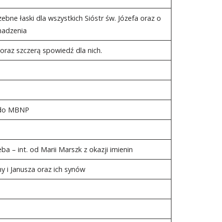
ne łaski dla wszystkich Sióstr św. Józefa oraz o
madzenia
oraz szczerą spowiedź dla nich.
ń do MBNP
ba – int. od Marii Marszk z okazji imienin
y i Janusza oraz ich synów