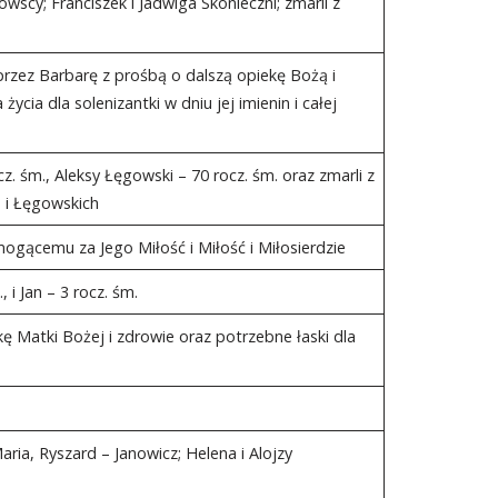
wscy; Franciszek i Jadwiga Skonieczni; zmarli z
przez Barbarę z prośbą o dalszą opiekę Bożą i
ycia dla solenizantki w dniu jej imienin i całej
ocz. śm., Aleksy Łęgowski – 70 rocz. śm. oraz zmarli z
s i Łęgowskich
gącemu za Jego Miłość i Miłość i Miłosierdzie
, i Jan – 3 rocz. śm.
 Matki Bożej i zdrowie oraz potrzebne łaski dla
aria, Ryszard – Janowicz; Helena i Alojzy