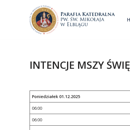
Przejdź
do
treści
INTENCJE MSZY ŚWIĘ
Poniedziałek
01
.1
2
.202
5
06:00
06:00