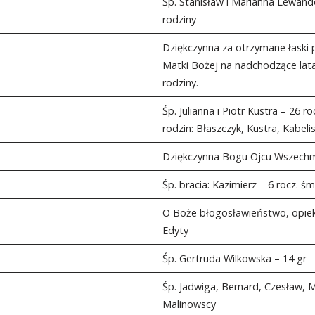
Śp. Stanisław i Marianna Lewando
rodziny
Dziękczynna za otrzymane łaski 
Matki Bożej na nadchodzące lata ż
rodziny.
Śp. Julianna i Piotr Kustra – 26 r
rodzin: Błaszczyk, Kustra, Kabeli
Dziękczynna Bogu Ojcu Wszechmo
Śp. bracia: Kazimierz – 6 rocz. śm.
O Boże błogosławieństwo, opiekę
Edyty
Śp. Gertruda Wilkowska – 14 gr
Śp. Jadwiga, Bernard, Czesław, M
Malinowscy