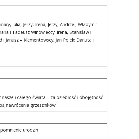
nary, Julia, Jerzy, Irena, Jerzy, Andrzej, Władymir –
aria i Tadeusz Winowieccy; Irena, Stanisław i
 i Janusz – Klementowscy; Jan Polek; Danuta i
nasze i całego świata – za oziębłość i obojętność
ośbą nawrócenia grzeszników
pomnienie urodzin