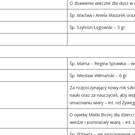
O zbawienie wieczne dla dusz w 
Śp. Wacław i Aniela Mazurek oraz
Śp. Szymon Łęgowski – 5 gr
Śp. Mama – Regina Sprawka – we
Śp. Wiesław Wilmański – 6 gr
Za rozpoczynający nowy rok szk
nauki oraz za nauczycieli, aby ws
umacnianiu wiary – int. od Żyw
O opiekę Matki Bożej dla dzieci
wiedze i pomnażały wiarę – int
Śp. Elżbieta – we wspomnienie u