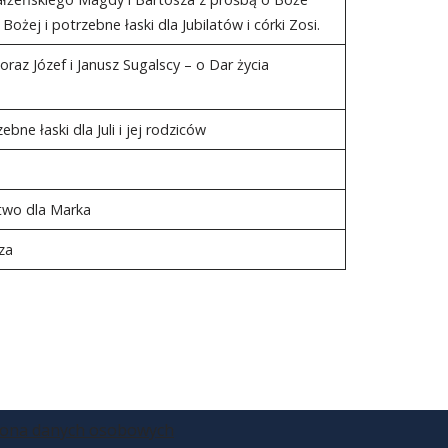
żej i potrzebne łaski dla Jubilatów i córki Zosi.
 oraz Józef i Janusz Sugalscy – o Dar życia
ne łaski dla Juli i jej rodziców
two dla Marka
za
ona danych osobowych