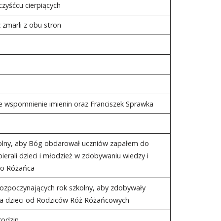
czyśćcu cierpiących
 zmarli z obu stron
 wspomnienie imienin oraz Franciszek Sprawka
olny, aby Bóg obdarował uczniów zapałem do
pierali dzieci i młodzież w zdobywaniu wiedzy i
ego Różańca
 rozpoczynających rok szkolny, aby zdobywały
. za dzieci od Rodziców Róż Różańcowych
rodzin