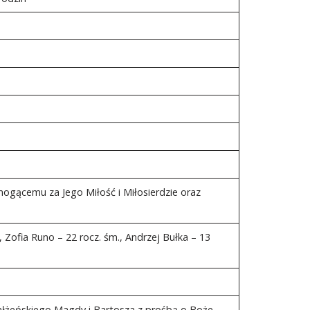
gącemu za Jego Miłość i Miłosierdzie oraz
, Zofia Runo – 22 rocz. śm., Andrzej Bułka – 13
małżeńskiego Magdy i Bartosza z prośbą o Boże