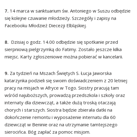
7.
14 marca w sanktuarium św. Antoniego w Suszu odbędzie
się kolejne
czuwanie młodzieży. Szczegóły i zapisy na
Facebooku Młodzież Diecezji
Elbląskiej.
8.
Dzisiaj o godz. 14.00 odbędzie się spotkanie przed
sierpniową pielgrzymką
do Fatimy. Zostało jeszcze kilka
miejsc. Karty zgłoszeniowe można pobierać
w kancelarii.
9.
Za tydzień na Mszach Świętych S. Łucja Jaworska
katarzynka podzieli się swoim doświadczeniem z 20 letniej
pracy na misjach w Afryce w Togo. Siostry pracują tam
wśród najuboższych, prowadzą przedszkola i szkoły oraz
internaty dla dziewcząt, a także dużą troską otaczają
chorych i starszych. Siostra będzie zbierała datki na
dokończenie remontu i wyposażenie internatu dla 60
dziewcząt w Beninie oraz na utrzymanie tamtejszego
sierocińca. Bóg zapłać za pomoc misjom.