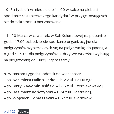
10.
Za tydzień w niedziele o 14:00 w salce na plebanii
spotkanie roku pierwszego kandydatów przygotowujących
się do sakramentu bierzmowania
11.
20 Marca w czwartek, w Sali Kolumnowej na plebanii o
godz, 17.00 odbędzie się spotkanie organizacyjne dla
pielgrzymów wybierających się na pielgrzymkę do Japonii, a
o godz. 19.00 dla pielgrzymów, którzy we wrześniu wylatują
na pielgrzymkę do Turcji. Zapraszamy
9.
W miniom tygodniu odeszli do wieczności:
– śp.
Kazimiera Halina Tarko
– l.92 z ul. 12 Lutego,
– śp.
Jerzy Sławomir Jasiński
– l. 66 z ul. Czerniakowskiej,
– śp.
Kazimierz Kończyński
– l. 74 z ul. Teatralnej,
– śp.
Wojciech Tomaszewki
– l. 67 z ul. Giermków.
biul 102
Pobierz